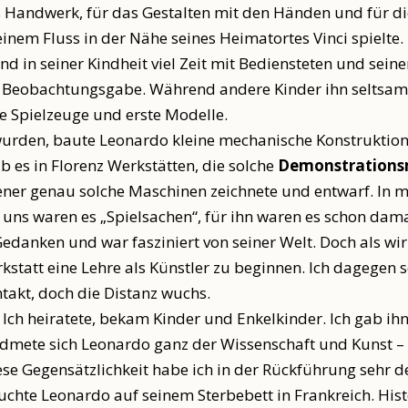
as Handwerk, für das Gestalten mit den Händen und für 
inem Fluss in der Nähe seines Heimatortes Vinci spielte
und in seiner Kindheit viel Zeit mit Bediensteten und sei
nd Beobachtungsgabe. Während andere Kinder ihn seltsam f
e Spielzeuge und erste Modelle.
 wurden, baute Leonardo kleine mechanische Konstruktione
b es in Florenz Werkstätten, die solche
Demonstrationsm
sener genau solche Maschinen zeichnete und entwarf. In m
ür uns waren es „Spielsachen“, für ihn waren es schon da
edanken und war fasziniert von seiner Welt. Doch als wir
kstatt eine Lehre als Künstler zu beginnen. Ich dagegen 
ntakt, doch die Distanz wuchs.
Ich heiratete, bekam Kinder und Enkelkinder. Ich gab ih
ete sich Leonardo ganz der Wissenschaft und Kunst – all
iese Gegensätzlichkeit habe ich in der Rückführung sehr d
uchte Leonardo auf seinem Sterbebett in Frankreich. Histo