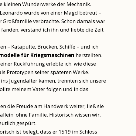
die kleinen Wunderwerke der Mechanik.
. Leonardo wurde von einer Magd betreut –
ner Großfamilie verbrachte. Schon damals war
anden, verstand ich ihn und liebte die Zeit
n – Katapulte, Brücken, Schiffe – und ich
odelle für Kriegsmaschinen
herstellten.
einer Rückführung erlebte ich, wie diese
mals Prototypen seiner späteren Werke.
 ins Jugendalter kamen, trennten sich unsere
sollte meinem Vater folgen und in das
nen die Freude am Handwerk weiter, ließ sie
ein, ohne Familie. Historisch wissen wir,
eutlich gespürt.
risch ist belegt, dass er 1519 im Schloss